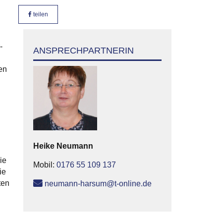
teilen
-
ANSPRECHPARTNERIN
en
Heike
Neumann
ie
Mobil:
0176 55 109 137
ie
ten
neumann-harsum@t-online.de