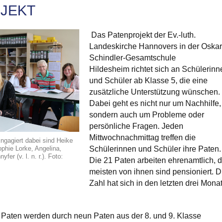
JEKT
Das Patenprojekt der Ev.-luth.
Landeskirche Hannovers in der Oskar
Schindler-Gesamtschule
Hildesheim richtet sich an Schülerinn
und Schüler ab Klasse 5, die eine
zusätzliche Unterstützung wünschen.
Dabei geht es nicht nur um Nachhilfe,
sondern auch um Probleme oder
persönliche Fragen. Jeden
Mittwochnachmittag treffen die
ngagiert dabei sind Heike
hie Lorke, Angelina,
Schülerinnen und Schüler ihre Paten.
er (v. l. n. r.). Foto:
Die 21 Paten arbeiten ehrenamtlich, d
meisten von ihnen sind pensioniert. D
Zahl hat sich in den letzten drei Mona
Paten werden durch neun Paten aus der 8. und 9. Klasse