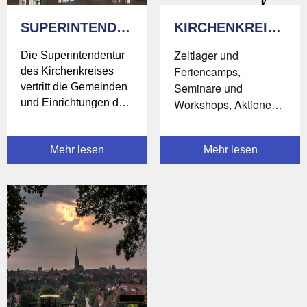
SUPERINTENDENTUR
KIRCHENKREISJUGENDDIENST
Zeltlager und
Die Superintendentur
Feriencamps,
des Kirchenkreises
Seminare und
vertritt die Gemeinden
und Einrichtungen des
Workshops, Aktionen
Kirchenkreises nach
und Spiele für Kinder
außen.
und Jugendliche.
Mehr lesen
Mehr lesen