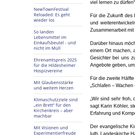
viel lernen zu dürfe
NewTownFestival
Reloaded: Es geht
Für die Zukunft des 
wieder los
und weiterentwickel
Zusammenarbeit mit de
So landen
Lebensmittel im
Einkaufsbeutel - und
Darüber hinaus möcht
nicht im Müll
einem Ort machen, 
Gesichter bei uns z
Ehrenamtspreis 2025
für die Hildesheimer
Angebote geben, um 
Hospizvereine
Für die zweite Hälfte
Mit Glaubensstärke
„Schlafen – Wachen 
und weitem Herzen
„Wir sind sehr froh,
Klimaschutzziele sind
„ein Brett“ für den
sagt Karin Köhler, s
Kirchenkreis – aber
Erfahrung und Kompete
machbar
Der evangelische Kir
Mit Visionen und
Experimentierfreude
luth. Landeskirche H