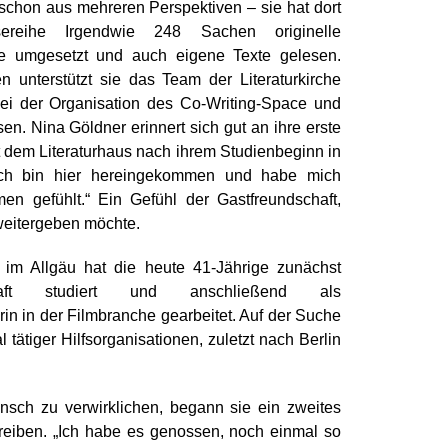
e schon aus mehreren Perspektiven – sie hat dort
ereihe Irgendwie 248 Sachen originelle
e umgesetzt und auch eigene Texte gelesen.
en unterstützt sie das Team der Literaturkirche
bei der Organisation des Co-Writing-Space und
en. Nina Göldner erinnert sich gut an ihre erste
dem Literaturhaus nach ihrem Studienbeginn in
Ich bin hier hereingekommen und habe mich
men gefühlt.“ Ein Gefühl der Gastfreundschaft,
weitergeben möchte.
im Allgäu hat die heute 41-Jährige zunächst
chaft studiert und anschließend als
in in der Filmbranche gearbeitet. Auf der Suche
 tätiger Hilfsorganisationen, zuletzt nach Berlin
sch zu verwirklichen, begann sie ein zweites
hreiben. „Ich habe es genossen, noch einmal so