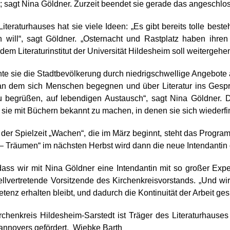
n“; sagt Nina Göldner. Zurzeit beendet sie gerade das angeschl
Literaturhauses hat sie viele Ideen: „Es gibt bereits tolle bes
n will“, sagt Göldner. „Osternacht und Rastplatz haben ihren
m Literaturinstitut der Universität Hildesheim soll weitergehen
e sie die Stadtbevölkerung durch niedrigschwellige Angebote 
an dem sich Menschen begegnen und über Literatur ins Gesp
u begrüßen, auf lebendigen Austausch“, sagt Nina Göldner. 
sie mit Büchern bekannt zu machen, in denen sie sich wiederf
 der Spielzeit „Wachen“, die im März beginnt, steht das Programm
– Träumen“ im nächsten Herbst wird dann die neue Intendantin
 dass wir mit Nina Göldner eine Intendantin mit so großer Expe
tellvertretende Vorsitzende des Kirchenkreisvorstands. „Und wir
nz erhalten bleibt, und dadurch die Kontinuität der Arbeit gesic
chenkreis Hildesheim-Sarstedt ist Träger des Literaturhauses S
annovers gefördert. Wiebke Barth