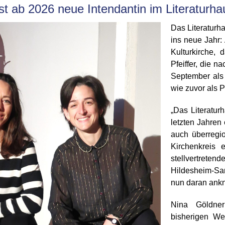
st ab 2026 neue Intendantin im Literaturha
Das Literaturha
ins neue Jahr:
Kulturkirche,
Pfeiffer, die 
September als 
wie zuvor als 
„Das Literaturh
letzten Jahre
auch überregi
Kirchenkreis 
stellvertret
Hildesheim-Sar
nun daran ankn
Nina Göldner
bisherigen We