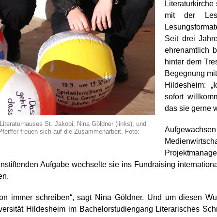
Literaturkirch
mit der Les
Lesungsformat
Seit drei Jahr
ehrenamtlich 
hinter dem Tres
Begegnung mit 
Hildesheim: „
sofort willkom
das sie gerne 
Literaturhauses St. Jakobi, Nina Göldner (links), und
Aufgewachsen 
feiffer freuen sich auf die Zusammenarbeit. Foto:
Medienwirts
Projektmanager
nnstiftenden Aufgabe wechselte sie ins Fundraising international
en.
hon immer schreiben“, sagt Nina Göldner. Und um diesen Wun
versität Hildesheim im Bachelorstudiengang Literarisches Sc