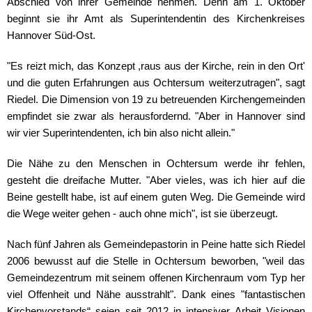
Abschied von ihrer Gemeinde nehmen. Denn am 1. Oktober
beginnt sie ihr Amt als Superintendentin des Kirchenkreises
Hannover Süd-Ost.
"Es reizt mich, das Konzept ,raus aus der Kirche, rein in den Ort'
und die guten Erfahrungen aus Ochtersum weiterzutragen", sagt
Riedel. Die Dimension von 19 zu betreuenden Kirchengemeinden
empfindet sie zwar als herausfordernd. "Aber in Hannover sind
wir vier Superintendenten, ich bin also nicht allein."
Die Nähe zu den Menschen in Ochtersum werde ihr fehlen,
gesteht die dreifache Mutter. "Aber vieles, was ich hier auf die
Beine gestellt habe, ist auf einem guten Weg. Die Gemeinde wird
die Wege weiter gehen - auch ohne mich", ist sie überzeugt.
Nach fünf Jahren als Gemeindepastorin in Peine hatte sich Riedel
2006 bewusst auf die Stelle in Ochtersum beworben, "weil das
Gemeindezentrum mit seinem offenen Kirchenraum vom Typ her
viel Offenheit und Nähe ausstrahlt". Dank eines "fantastischen
Kirchenvorstands“ seien seit 2012 in intensiver Arbeit Visionen