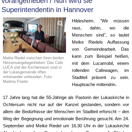
vorangetrieben / Nun wird sie
Superintendentin in Hannover
Hildesheim. "Wir müssen
raus, dahin, wo die
Menschen sind", so lautet
Meike Riedels Auffassung
von Gemeindearbeit. Das
kann zum Beispiel heißen,
Meike Riedel zwischen ihren beiden
Herzensangelegenheiten: Das Cafe
mit dem Lucamobil, einem
LUCA und der Kirchenraum sind in
rollenden Cafewagen, im
der Lukasgemeinde offen
miteinander verbunden. Foto:
Stadtteil präsent zu sein.
Martina Prante
Hauptsache mittendrin.
17 Jahre lang hat die 55-Jährige als Pastorin der Lukaskirche in
Ochtersum nicht nur auf der Kanzel gestanden, sondern vor
allem die Bedürfnisse der Menschen im Stadtteil erforscht – den
Weg der Begegnung und emotionale Berührung gesucht. Am 24.
September wird Meike Riedel um 16.30 Uhr in der Lukaskirche