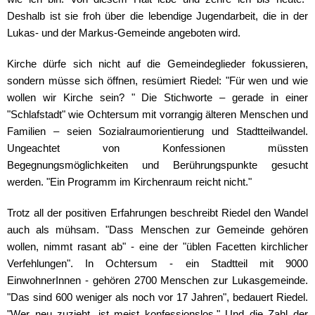
Deshalb ist sie froh über die lebendige Jugendarbeit, die in der
Lukas- und der Markus-Gemeinde angeboten wird.
Kirche dürfe sich nicht auf die Gemeindeglieder fokussieren,
sondern müsse sich öffnen, resümiert Riedel: "Für wen und wie
wollen wir Kirche sein? " Die Stichworte – gerade in einer
"Schlafstadt" wie Ochtersum mit vorrangig älteren Menschen und
Familien – seien Sozialraumorientierung und Stadtteilwandel.
Ungeachtet von Konfessionen müssten
Begegnungsmöglichkeiten und Berührungspunkte gesucht
werden. "Ein Programm im Kirchenraum reicht nicht."
Trotz all der positiven Erfahrungen beschreibt Riedel den Wandel
auch als mühsam. "Dass Menschen zur Gemeinde gehören
wollen, nimmt rasant ab" - eine der "üblen Facetten kirchlicher
Verfehlungen". In Ochtersum - ein Stadtteil mit 9000
EinwohnerInnen - gehören 2700 Menschen zur Lukasgemeinde.
"Das sind 600 weniger als noch vor 17 Jahren", bedauert Riedel.
"Wer neu zuzieht, ist meist konfessionslos." Und die Zahl der