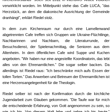
verwirklicht worden. Im Mittelpunkt stehe das Cafe LUCA, "das
Herzstück, an dem die diakonische Ausrichtung der Gemeinde
dranhängt", erklärt Riedel stolz.
In dem zum Kirchenraum nur durch eine Lamellenwand
abgetrennten Cafe treffen sich Gruppen wie Ukraine-Flüchtlinge,
Nachbarinnen und Nachbarn, die Literaturrunde, der
Besuchsdienst, der Spielenachmittag, die Senioren aus dem
Altenheim. In dem öffentlichen Cafe wird Suppe und Kuchen
angeboten. "Wir haben nur eine angestellte Koordinatorin, das lebt
alles von den Ehrenamtlichen." Die sogar selber backen. Da
allerdings ist Riedel raus: "Ich beschränke mich aufs Essen der
tollen Torten." Das Anwerben und Betreuen der Ehrenamtlichen ist
eine Herzensangelegenheit für die Theologin.
Riedel selber ist nach der Konfirmation durch die kirchliche
Jugendarbeit zum Glauben gekommen. "Die Taufe war für mich
die entscheidende Erfahrung, von Gott angenommen zu sein, so
wie ich bin. Von diesem Halt lebe und zehre ich bis heute."